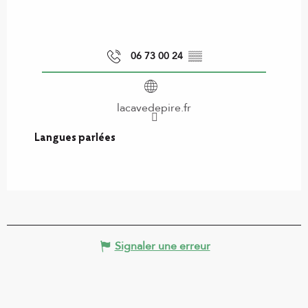
06 73 00 24
▒▒
lacavedepire.fr
Langues parlées
Langues parlées
Signaler une erreur