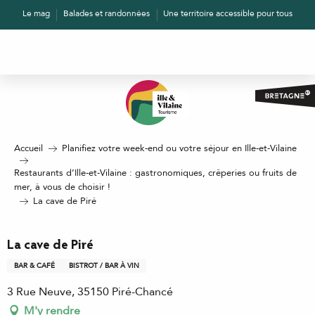
Aller
Le mag
Balades et randonnées
Une territoire accessible pour tous
au
contenu
principal
Accueil
Planifiez votre week-end ou votre séjour en Ille-et-Vilaine
Restaurants d’Ille-et-Vilaine : gastronomiques, crêperies ou fruits de
mer, à vous de choisir !
La cave de Piré
La cave de Piré
BAR & CAFÉ
BISTROT / BAR À VIN
3 Rue Neuve, 35150 Piré-Chancé
M'y rendre