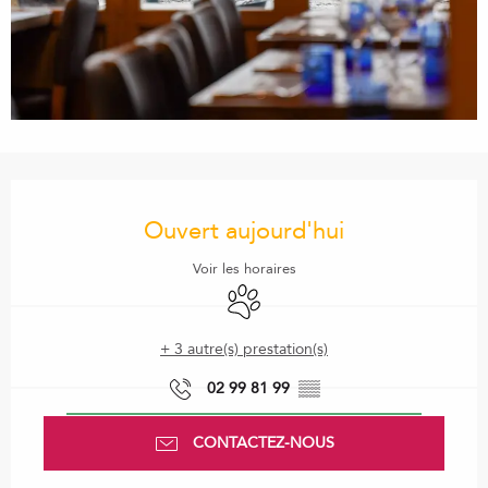
Ouverture et coordonnées
Ouvert aujourd'hui
Voir les horaires
Animaux acceptés
+ 3 autre(s) prestation(s)
02 99 81 99
▒▒
CONTACTEZ-NOUS