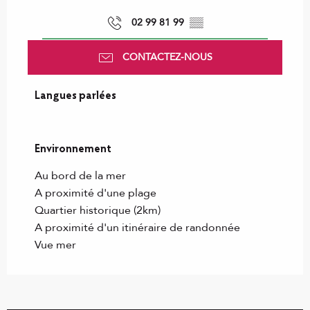
02 99 81 99
▒▒
CONTACTEZ-NOUS
Langues parlées
Langues parlées
Environnement
Environnement
Au bord de la mer
A proximité d'une plage
Quartier historique
(2km)
A proximité d'un itinéraire de randonnée
Vue mer