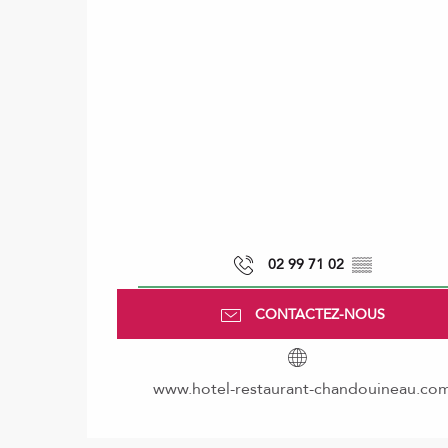
02 99 71 02
▒▒
CONTACTEZ-NOUS
www.hotel-restaurant-chandouineau.co