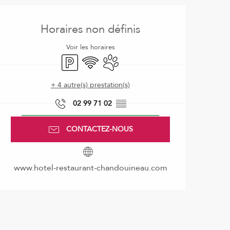
Ouverture et coordonnées
Horaires non définis
Voir les horaires
Parking
WiFi
Animaux acceptés
+ 4 autre(s) prestation(s)
02 99 71 02
▒▒
CONTACTEZ-NOUS
www.hotel-restaurant-chandouineau.com