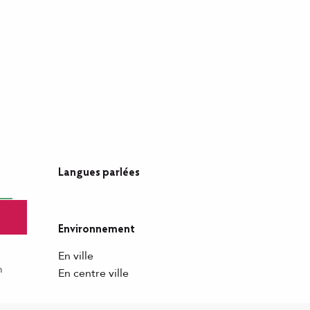
Langues parlées
Langues parlées
Environnement
Environnement
En ville
m
En centre ville