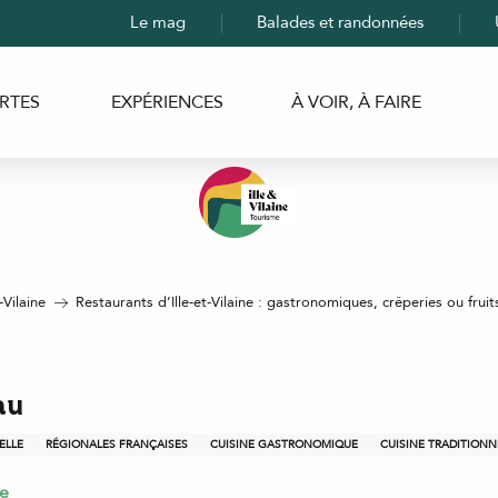
Le mag
Balades et randonnées
RTES
EXPÉRIENCES
À VOIR, À FAIRE
-Vilaine
Restaurants d’Ille-et-Vilaine : gastronomiques, crêperies ou fruit
au
ELLE
RÉGIONALES FRANÇAISES
CUISINE GASTRONOMIQUE
CUISINE TRADITIONN
e