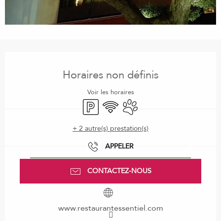
Ouverture et coordonnées
Horaires non définis
Voir les horaires
Parking
WiFi
Animaux acceptés
+ 2 autre(s) prestation(s)
APPELER
CONTACTEZ-NOUS
www.restaurantessentiel.com