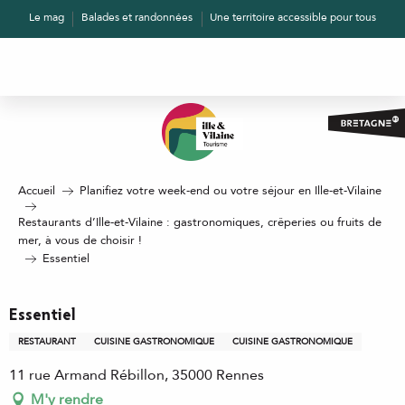
Aller
Le mag
Balades et randonnées
Une territoire accessible pour tous
au
contenu
principal
Accueil
Planifiez votre week-end ou votre séjour en Ille-et-Vilaine
Restaurants d’Ille-et-Vilaine : gastronomiques, crêperies ou fruits de
mer, à vous de choisir !
Essentiel
Essentiel
RESTAURANT
CUISINE GASTRONOMIQUE
CUISINE GASTRONOMIQUE
11 rue Armand Rébillon, 35000 Rennes
M'y rendre