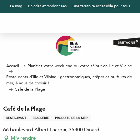
Aller
Le mag
Balades et randonnées
Une territoire accessible pour tous
au
contenu
principal
Accueil
Planifiez votre week-end ou votre séjour en Ille-et-Vilaine
Restaurants d’Ille-et-Vilaine : gastronomiques, crêperies ou fruits de
mer, à vous de choisir !
Café de la Plage
Café de la Plage
RESTAURANT
BRASSERIE
PRODUITS DE LA MER
66 boulevard Albert Lacroix, 35800 Dinard
M'y rendre