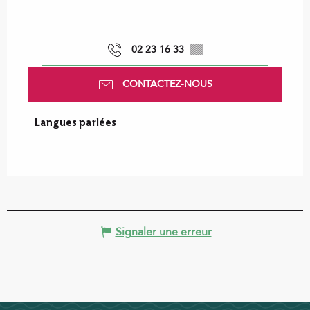
02 23 16 33
▒▒
CONTACTEZ-NOUS
Langues parlées
Langues parlées
Signaler une erreur