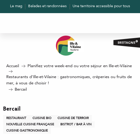
Aller
Le mag
Balades et randonnées
Une territoire accessible pour tous
au
contenu
principal
Accueil
Planifiez votre week-end ou votre séjour en Ille-et-Vilaine
Restaurants d’Ille-et-Vilaine : gastronomiques, crêperies ou fruits de
mer, à vous de choisir !
Bercail
Bercail
RESTAURANT
CUISINE BIO
CUISINE DE TERROIR
NOUVELLE CUISINE FRANÇAISE
BISTROT / BAR À VIN
CUISINE GASTRONOMIQUE