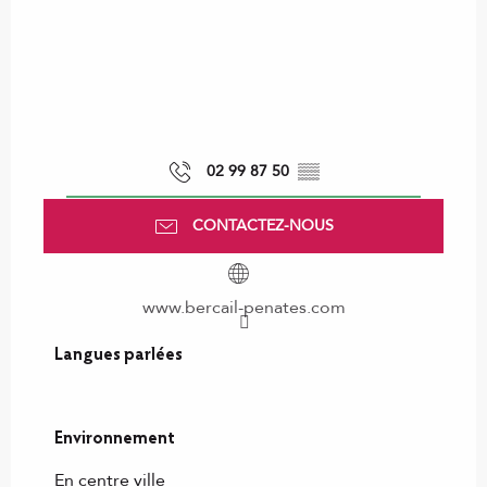
02 99 87 50
▒▒
CONTACTEZ-NOUS
www.bercail-penates.com
Langues parlées
Langues parlées
Environnement
Environnement
En centre ville