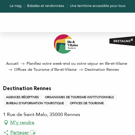
Aller
Le mag
Balades et randonnées
Une territoire accessible pour tous
au
contenu
principal
Accueil
Planifiez votre week-end ou votre séjour en Ille-et-Vilaine
Offices de Tourisme d’Ille-et-Vilaine
Destination Rennes
Destination Rennes
AGENCES RÉCEPTIVES
ORGANISMES DE TOURISME INSTITUTIONNELS
BUREAU D'INFORMATION TOURISTIQUE
OFFICES DE TOURISME
1 Rue de Saint-Malo, 35000 Rennes
M'y rendre
Ajouter aux favoris
Partager