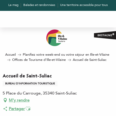
Aller
Le mag
Balades et randonnées
Une territoire accessible pour tous
au
contenu
principal
Accueil
Planifiez votre week-end ou votre séjour en Ille-et-Vilaine
Offices de Tourisme d’Ille-et-Vilaine
Accueil de Saint-Suliac
Accueil de Saint-Suliac
BUREAU D'INFORMATION TOURISTIQUE
5 Place du Carrouge, 35340 Saint-Suliac
M'y rendre
Ajouter aux favoris
Partager