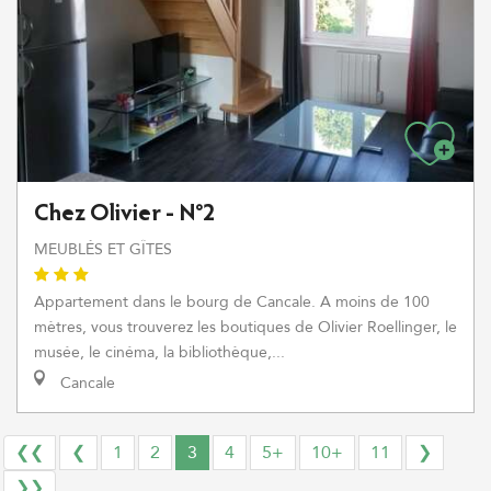
Chez Olivier - N°2
MEUBLÉS ET GÎTES
Appartement dans le bourg de Cancale. A moins de 100
mètres, vous trouverez les boutiques de Olivier Roellinger, le
musée, le cinéma, la bibliothèque,...
Cancale
❮❮
❮
1
2
3
4
5+
10+
11
❯
❯❯