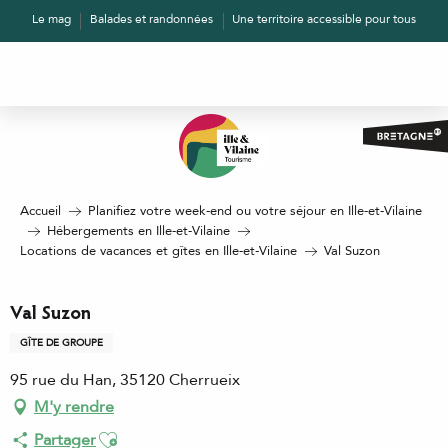
Aller
Le mag
Balades et randonnées
Une territoire accessible pour tous
au
contenu
principal
Accueil
Planifiez votre week-end ou votre séjour en Ille-et-Vilaine
Hébergements en Ille-et-Vilaine
Locations de vacances et gîtes en Ille-et-Vilaine
Val Suzon
Val Suzon
GÎTE DE GROUPE
95 rue du Han, 35120 Cherrueix
M'y rendre
Ajouter aux favoris
Partager