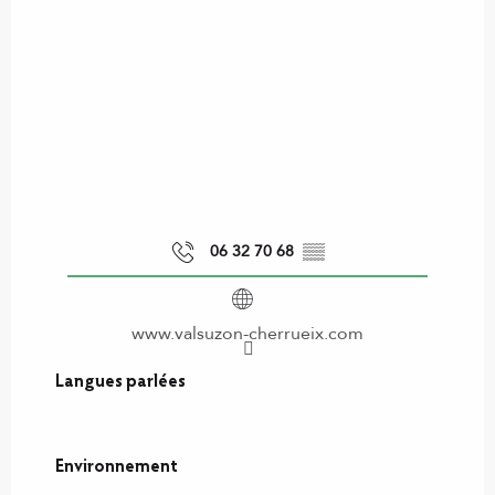
06 32 70 68
▒▒
www.valsuzon-cherrueix.com
Langues parlées
Langues parlées
Environnement
Environnement