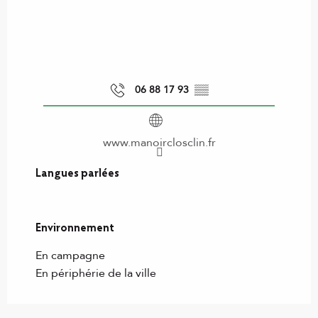
06 88 17 93
▒▒
www.manoirclosclin.fr
Langues parlées
Langues parlées
Environnement
Environnement
En campagne
En périphérie de la ville