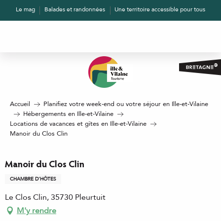
Aller
Le mag
Balades et randonnées
Une territoire accessible pour tous
au
contenu
principal
Accueil
Planifiez votre week-end ou votre séjour en Ille-et-Vilaine
Hébergements en Ille-et-Vilaine
Locations de vacances et gîtes en Ille-et-Vilaine
Manoir du Clos Clin
Manoir du Clos Clin
CHAMBRE D'HÔTES
Le Clos Clin, 35730 Pleurtuit
M'y rendre