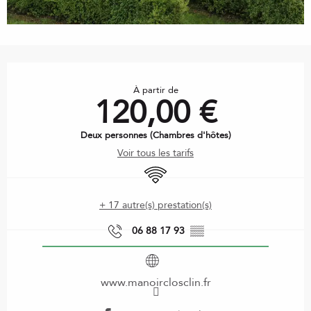
Ouverture et coordonnées
À partir de
120,00 €
Deux personnes (Chambres d'hôtes)
Voir tous les tarifs
WiFi
+ 17 autre(s) prestation(s)
06 88 17 93
▒▒
www.manoirclosclin.fr