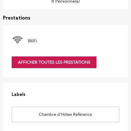
8 Personne(s)
Prestations
WiFi
AFFICHER TOUTES LES PRESTATIONS
Offres de prestations
Labels
Labels
Chambre d'Hôtes Référence