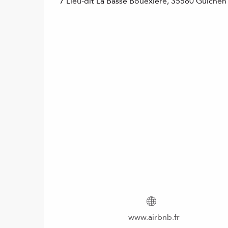
7 Lieu-dit La Basse Bouëxière, 35580 Guichen
www.airbnb.fr