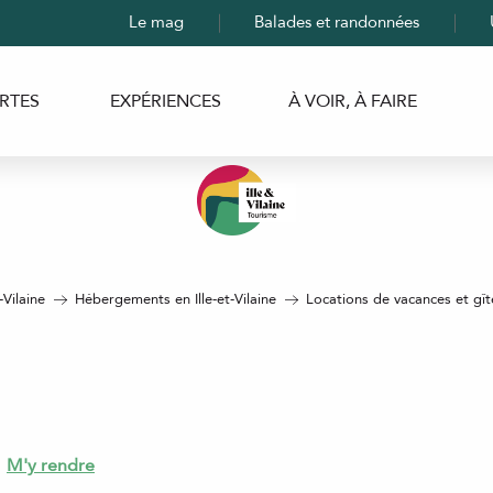
Le mag
Balades et randonnées
RTES
EXPÉRIENCES
À VOIR, À FAIRE
-Vilaine
Hébergements en Ille-et-Vilaine
Locations de vacances et gîtes
M'y rendre