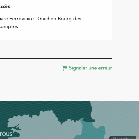
ccès
ccès
are Ferroviaire : Guichen-Bourg-des-
Comptes
Signaler une erreur
 TOUS