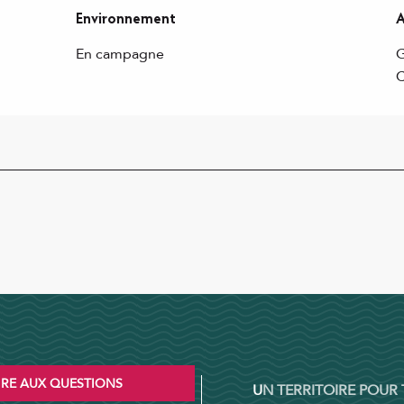
Environnement
A
Environnement
A
En campagne
G
IRE AUX QUESTIONS
UN TERRITOIRE POUR