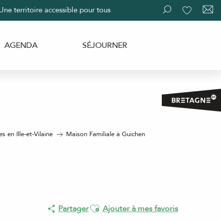
Une territoire accessible pour tous
Recherche
Voir les fav
AGENDA
SÉJOURNER
 en Ille-et-Vilaine
Maison Familiale à Guichen
Ajouter aux favoris
Partager
Ajouter à mes favoris