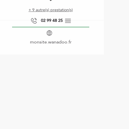
+ 9 autre(s) prestation(s)
02 99 48 25
▒▒
monsite.wanadoo.fr