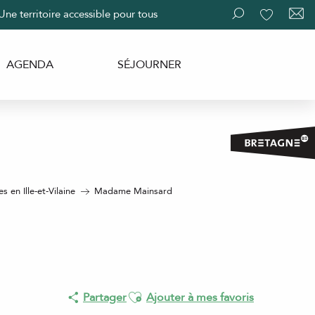
Une territoire accessible pour tous
Recherche
Voir les fav
AGENDA
SÉJOURNER
 en Ille-et-Vilaine
Madame Mainsard
Ajouter aux favoris
Partager
Ajouter à mes favoris