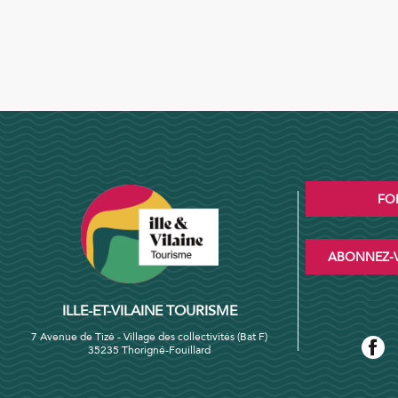
FO
ABONNEZ-V
ILLE-ET-VILAINE TOURISME
7 Avenue de Tizé - Village des collectivités (Bat F)
35235 Thorigné-Fouillard