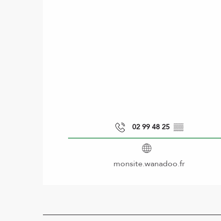
02 99 48 25
▒▒
monsite.wanadoo.fr