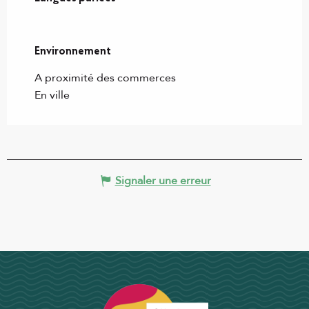
Environnement
Environnement
A proximité des commerces
En ville
Signaler une erreur