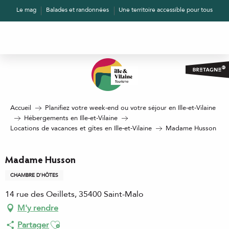
Aller
Le mag
Balades et randonnées
Une territoire accessible pour tous
au
contenu
principal
Accueil
Planifiez votre week-end ou votre séjour en Ille-et-Vilaine
Hébergements en Ille-et-Vilaine
Locations de vacances et gîtes en Ille-et-Vilaine
Madame Husson
Madame Husson
CHAMBRE D'HÔTES
14 rue des Oeillets, 35400 Saint-Malo
M'y rendre
Ajouter aux favoris
Partager