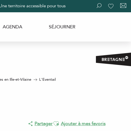
Une territoire accessible pour tous
Recherche
Voir les fav
AGENDA
SÉJOURNER
 en Ille-et-Vilaine
L'Eventail
Ajouter aux favoris
Partager
Ajouter à mes favoris