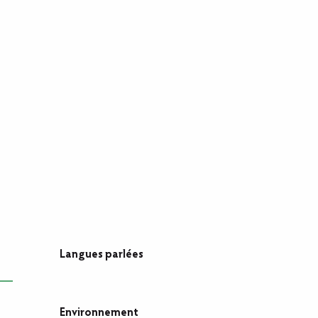
Langues parlées
Langues parlées
Environnement
Environnement