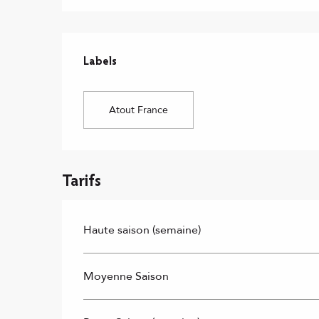
Offres de prestations
Labels
Labels
Atout France
Tarifs
Haute saison (semaine)
Moyenne Saison