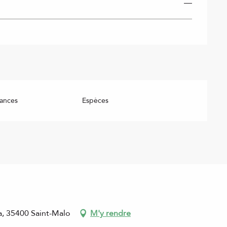
—
ances
Espèces
a, 35400 Saint-Malo
M'y rendre