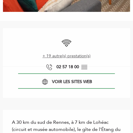
Ouverture et coordonnées
WiFi
+ 19 autre(s) prestation(s)
02 57 18 00
▒▒
VOIR LES SITES WEB
Description
A 30 km du sud de Rennes, à 7 km de Lohéac 
(circuit et musée automobile), le gîte de l'Étang du 