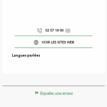
02 57 18 00
▒▒
VOIR LES SITES WEB
Langues parlées
Langues parlées
Signaler une erreur