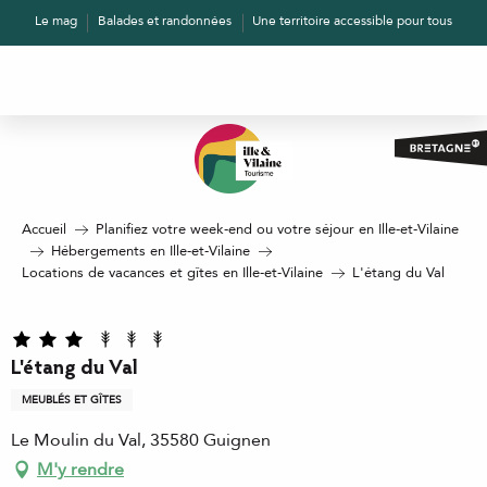
Aller
Le mag
Balades et randonnées
Une territoire accessible pour tous
au
contenu
principal
Accueil
Planifiez votre week-end ou votre séjour en Ille-et-Vilaine
Hébergements en Ille-et-Vilaine
Locations de vacances et gîtes en Ille-et-Vilaine
L'étang du Val
L'étang du Val
MEUBLÉS ET GÎTES
Le Moulin du Val, 35580 Guignen
M'y rendre