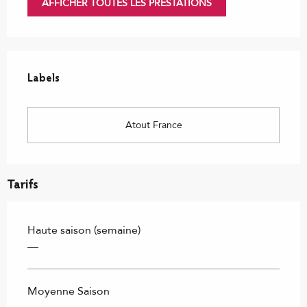
AFFICHER TOUTES LES PRESTATIONS
Offres de prestations
Labels
Labels
Atout France
Tarifs
Haute saison (semaine)
—
Moyenne Saison