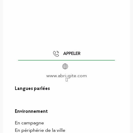
APPELER
www.abri-gite.com
Langues parlées
Langues parlées
Environnement
Environnement
En campagne
En périphérie de la ville