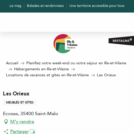
Aller
Le mag
Balades et randonnées
Une territoire accessible pour tous
au
contenu
principal
Accueil
Planifiez votre week-end ou votre séjour en Ille-et-Vilaine
Hébergements en Ille-et-Vilaine
Locations de vacances et gîtes en Ille-et-Vilaine
Les Orieux
Les Orieux
MEUBLÉS ET GÎTES
Ecosse, 35400 Saint-Malo
M'y rendre
Ajouter aux favoris
Partager