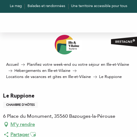
Aller
Le mag
Balades et randonnées
Une territoire accessible pour tous
au
contenu
principal
Accueil
Planifiez votre week-end ou votre séjour en Ille-et-Vilaine
Hébergements en Ille-et-Vilaine
Locations de vacances et gîtes en Ille-et-Vilaine
Le Ruppione
Le Ruppione
CHAMBRE D'HÔTES
6 Place du Monument, 35560 Bazouges-la-Pérouse
M'y rendre
Ajouter aux favoris
Partager