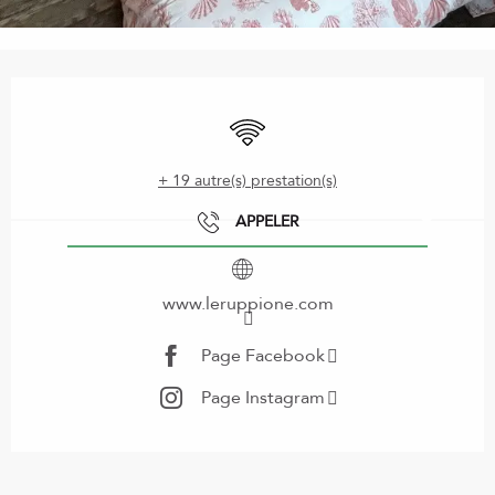
Ouverture et coordonnées
WiFi
+ 19 autre(s) prestation(s)
APPELER
www.leruppione.com
Page Facebook
Page Instagram