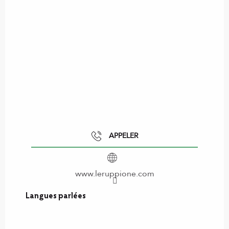
APPELER
www.leruppione.com
Langues parlées
Langues parlées