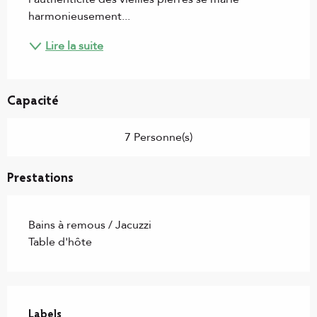
harmonieusement...
Lire la suite
Capacité
7 Personne(s)
Prestations
Bains à remous / Jacuzzi
Table d'hôte
Offres de prestations
Labels
Labels