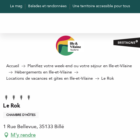
Aller
Le mag
Balades et randonnées
Une territoire accessible pour tous
au
contenu
principal
Accueil
Planifiez votre week-end ou votre séjour en Ille-et-Vilaine
Hébergements en Ille-et-Vilaine
Locations de vacances et gîtes en Ille-et-Vilaine
Le Rok
Le Rok
CHAMBRE D'HÔTES
1 Rue Bellevue, 35133 Billé
M'y rendre