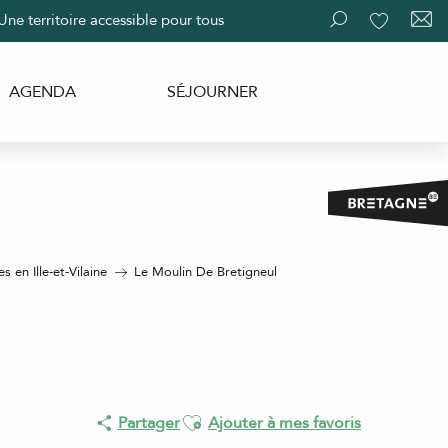
Une territoire accessible pour tous
Recherche
Voir les fav
AGENDA
SÉJOURNER
 en Ille-et-Vilaine
Le Moulin De Bretigneul
Ajouter aux favoris
Partager
Ajouter à mes favoris