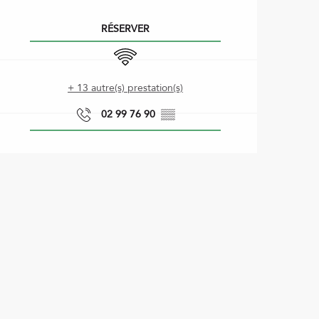
Ouverture et coordonnées
RÉSERVER
WiFi
+ 13 autre(s) prestation(s)
02 99 76 90
▒▒