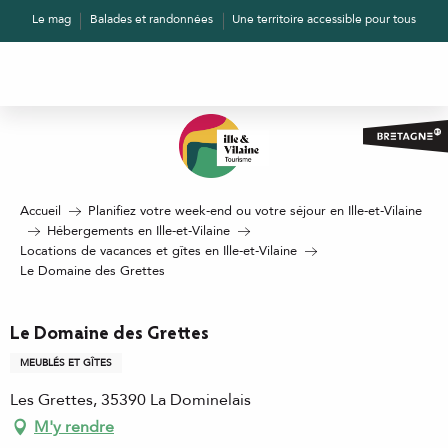
Aller
Le mag
Balades et randonnées
Une territoire accessible pour tous
au
contenu
principal
Accueil
Planifiez votre week-end ou votre séjour en Ille-et-Vilaine
Hébergements en Ille-et-Vilaine
Locations de vacances et gîtes en Ille-et-Vilaine
Le Domaine des Grettes
Le Domaine des Grettes
MEUBLÉS ET GÎTES
Les Grettes, 35390 La Dominelais
M'y rendre