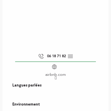
06 18 71 82
▒▒
airbnb.com
Langues parlées
Langues parlées
Environnement
Environnement