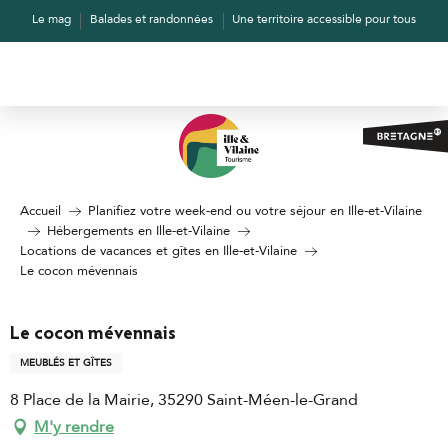
Aller
Le mag
Balades et randonnées
Une territoire accessible pour tous
au
contenu
principal
Accueil
Planifiez votre week-end ou votre séjour en Ille-et-Vilaine
Hébergements en Ille-et-Vilaine
Locations de vacances et gîtes en Ille-et-Vilaine
Le cocon mévennais
Le cocon mévennais
MEUBLÉS ET GÎTES
8 Place de la Mairie, 35290 Saint-Méen-le-Grand
M'y rendre