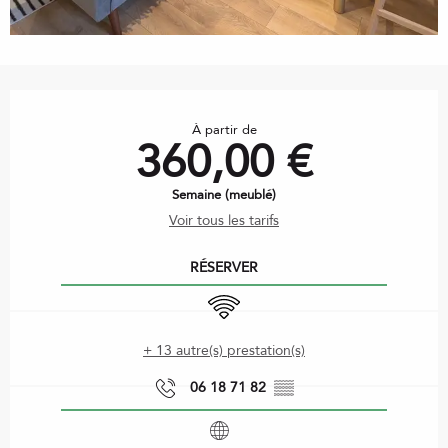
Ouverture et coordonnées
À partir de
360,00 €
Semaine (meublé)
Voir tous les tarifs
RÉSERVER
WiFi
+ 13 autre(s) prestation(s)
06 18 71 82
▒▒