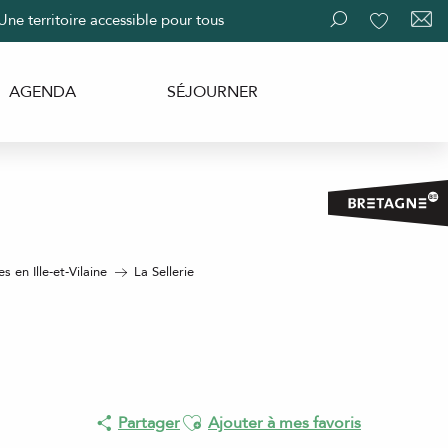
Une territoire accessible pour tous
Recherche
Voir les fav
AGENDA
SÉJOURNER
 en Ille-et-Vilaine
La Sellerie
Ajouter aux favoris
Partager
Ajouter à mes favoris