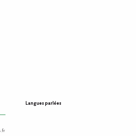
Langues parlées
Langues parlées
.fr