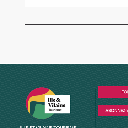
FO
ABONNEZ-V
ILLE-ET-VILAINE TOURISME