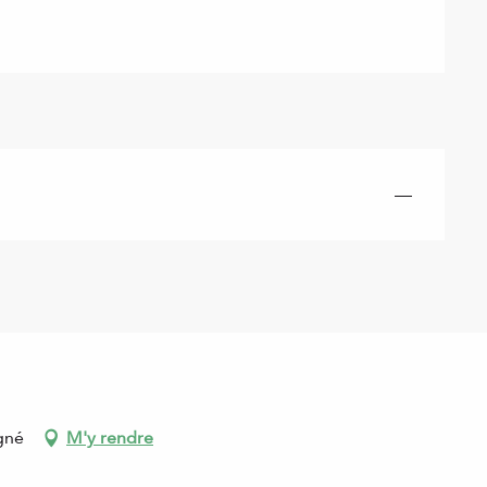
—
gné
M'y rendre