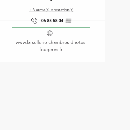
+ 3 autre(s) prestation(s)
06 85 58 04
▒▒
www.la-sellerie-chambres-dhotes-
fougeres.fr