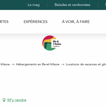
Le mag
Balades et randonnées
RTES
EXPÉRIENCES
À VOIR, À FAIRE
-Vilaine
Hébergements en Ille-et-Vilaine
Locations de vacances et gîtes
M'y rendre