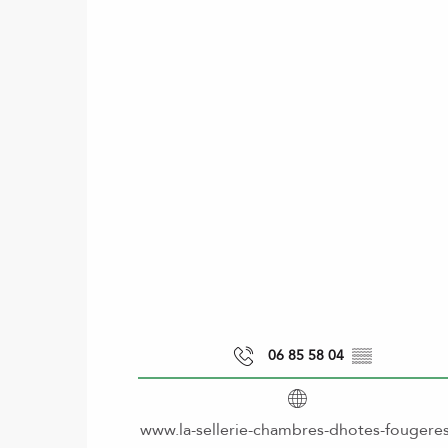
06 85 58 04
▒▒
www.la-sellerie-chambres-dhotes-fougeres