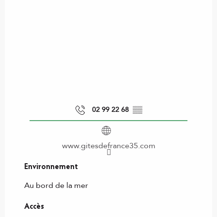
02 99 22 68
▒▒
www.gitesdefrance35.com
Environnement
Environnement
Au bord de la mer
Accès
Accès