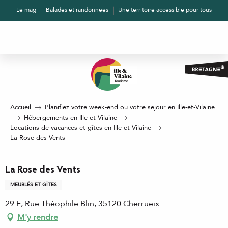
Aller
Le mag
Balades et randonnées
Une territoire accessible pour tous
au
contenu
principal
Accueil
Planifiez votre week-end ou votre séjour en Ille-et-Vilaine
Hébergements en Ille-et-Vilaine
Locations de vacances et gîtes en Ille-et-Vilaine
La Rose des Vents
La Rose des Vents
MEUBLÉS ET GÎTES
29 E, Rue Théophile Blin, 35120 Cherrueix
M'y rendre