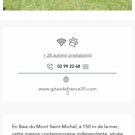
Ouverture et coordonnées
WiFi
Animaux acceptés
+ 28 autre(s) prestation(s)
02 99 22 68
▒▒
www.gitesdefrance35.com
Description
En Baie du Mont Saint-Michel, à 150 m de la mer, 
cette maison contemporaine indépendante, située 