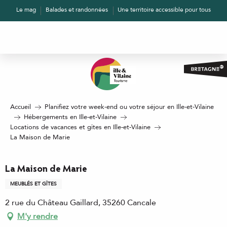
Aller
Le mag
Balades et randonnées
Une territoire accessible pour tous
au
contenu
principal
Accueil
Planifiez votre week-end ou votre séjour en Ille-et-Vilaine
Hébergements en Ille-et-Vilaine
Locations de vacances et gîtes en Ille-et-Vilaine
La Maison de Marie
La Maison de Marie
MEUBLÉS ET GÎTES
2 rue du Château Gaillard, 35260 Cancale
M'y rendre