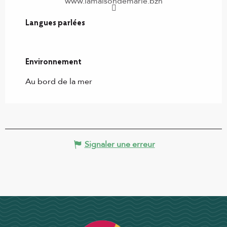
www.lamaisondemarie.bzh
Langues parlées
Langues parlées
Environnement
Environnement
Au bord de la mer
Signaler une erreur