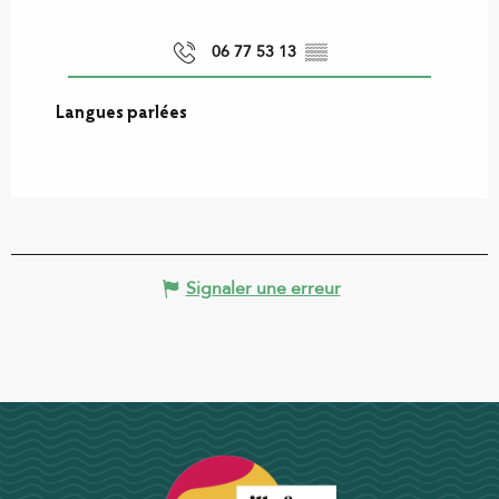
06 77 53 13
▒▒
Langues parlées
Langues parlées
Signaler une erreur