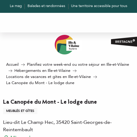
Aller
Le mag
Balades et randonnées
Une territoire accessible pour tous
au
contenu
principal
Accueil
Planifiez votre week-end ou votre séjour en Ille-et-Vilaine
Hébergements en Ille-et-Vilaine
Locations de vacances et gîtes en Ille-et-Vilaine
La Canopée du Mont - Le lodge dune
La Canopée du Mont - Le lodge dune
MEUBLÉS ET GÎTES
Lieu-dit Le Champ Hec, 35420 Saint-Georges-de-
Reintembault