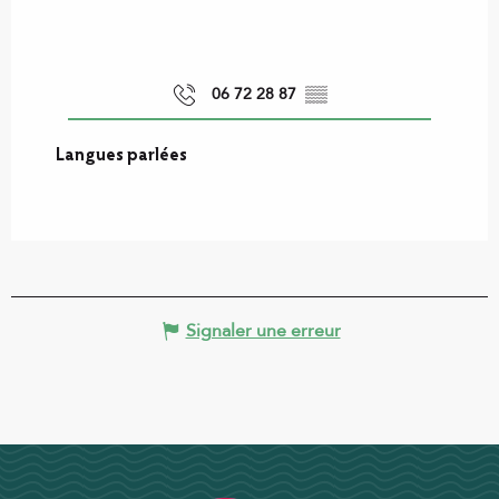
06 72 28 87
▒▒
Langues parlées
Langues parlées
Signaler une erreur