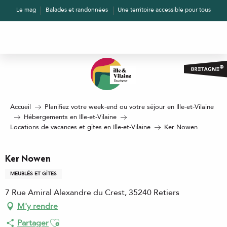
Aller
Le mag
Balades et randonnées
Une territoire accessible pour tous
au
contenu
principal
Accueil
Planifiez votre week-end ou votre séjour en Ille-et-Vilaine
Hébergements en Ille-et-Vilaine
Locations de vacances et gîtes en Ille-et-Vilaine
Ker Nowen
Ker Nowen
MEUBLÉS ET GÎTES
7 Rue Amiral Alexandre du Crest, 35240 Retiers
M'y rendre
Ajouter aux favoris
Partager