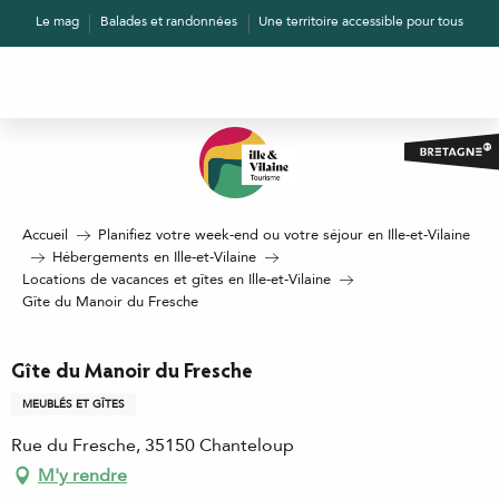
Aller
Le mag
Balades et randonnées
Une territoire accessible pour tous
au
contenu
principal
Accueil
Planifiez votre week-end ou votre séjour en Ille-et-Vilaine
Hébergements en Ille-et-Vilaine
Locations de vacances et gîtes en Ille-et-Vilaine
Gîte du Manoir du Fresche
Gîte du Manoir du Fresche
MEUBLÉS ET GÎTES
Rue du Fresche, 35150 Chanteloup
M'y rendre