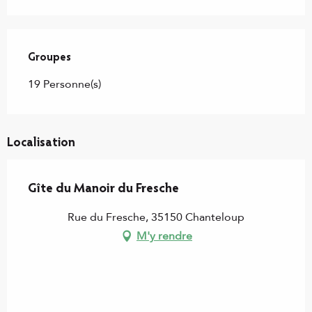
Groupes
Groupes
19 Personne(s)
Localisation
Gîte du Manoir du Fresche
Rue du Fresche, 35150 Chanteloup
M'y rendre