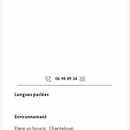
06 98 89 34
▒▒
Langues parlées
Langues parlées
Environnement
Environnement
Dans un bourg :
Chanteloup