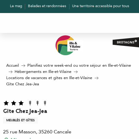
Aller
Le mag
Balades et randonnées
Une territoire accessible pour tous
au
contenu
principal
Accueil
Planifiez votre week-end ou votre séjour en Ille-et-Vilaine
Hébergements en Ille-et-Vilaine
Locations de vacances et gîtes en Ille-et-Vilaine
Gîte Chez Jea-Jea
Gîte Chez Jea-Jea
MEUBLÉS ET GÎTES
25 rue Masson, 35260 Cancale