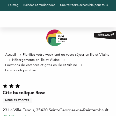
Aller
Le mag
Balades et randonnées
Une territoire accessible pour tous
au
contenu
principal
Accueil
Planifiez votre week-end ou votre séjour en Ille-et-Vilaine
Hébergements en Ille-et-Vilaine
Locations de vacances et gîtes en Ille-et-Vilaine
Gîte bucolique Rose
Gîte bucolique Rose
MEUBLÉS ET GÎTES
23 La Ville Esnou, 35420 Saint-Georges-de-Reintembault