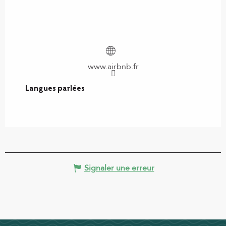
www.airbnb.fr
Langues parlées
Langues parlées
Signaler une erreur