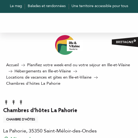
Aller
Le mag
Balades et randonnées
Une territoire accessible pour tous
au
contenu
principal
Accueil
Planifiez votre week-end ou votre séjour en Ille-et-Vilaine
Hébergements en Ille-et-Vilaine
Locations de vacances et gîtes en Ille-et-Vilaine
Chambres d'hôtes La Pahorie
Chambres d'hôtes La Pahorie
CHAMBRE D'HÔTES
La Pahorie, 35350 Saint-Méloir-des-Ondes