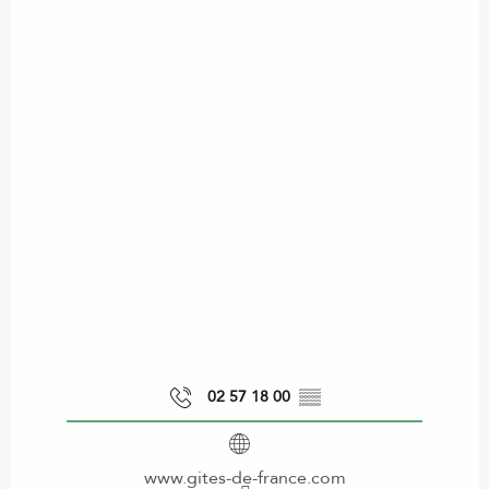
02 57 18 00
▒▒
www.gites-de-france.com