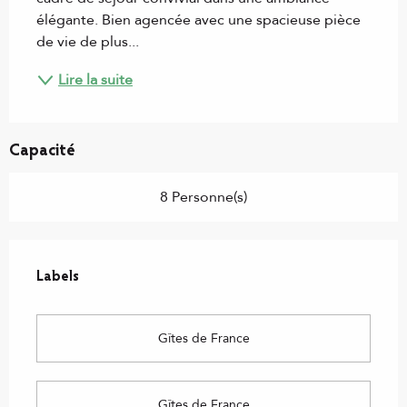
élégante. Bien agencée avec une spacieuse pièce 
de vie de plus...
Lire la suite
Capacité
8 Personne(s)
Offres de prestations
Labels
Labels
Gîtes de France
Gîtes de France