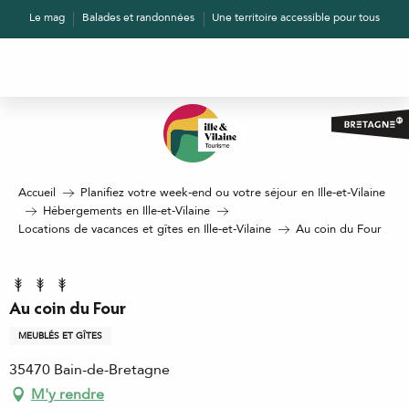
Aller
Le mag
Balades et randonnées
Une territoire accessible pour tous
au
contenu
principal
Accueil
Planifiez votre week-end ou votre séjour en Ille-et-Vilaine
Hébergements en Ille-et-Vilaine
Locations de vacances et gîtes en Ille-et-Vilaine
Au coin du Four
Au coin du Four
MEUBLÉS ET GÎTES
35470 Bain-de-Bretagne
M'y rendre