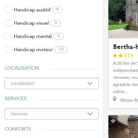
Handicap auditif
9
Handicap visuel
8
Handicap mental
9
Bertha-
Handicap moteur
10
A 20 km de S
LOCALISATION
indépendant
rénovée, vou
agréable da
calme...
SERVICES
Miniac-M
CONFORTS