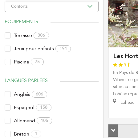
EQUIPEMENTS
Terrasse
306
Jeux pour enfants
194
Les Hort
Piscine
75
En Pays de R
Vilaine, ce g
LANGUES PARLÉES
situé au coeu
Anglais
Lohéac réput
606
Lohéac
Espagnol
158
Allemand
105
Breton
1