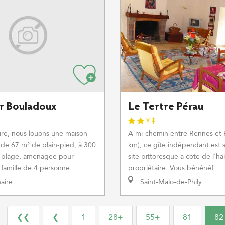
r Bouladoux
Le Tertre Pérau
ire, nous louons une maison
A mi-chemin entre Rennes et
de 67 m² de plain-pied, à 300
km), ce gîte indépendant est 
a plage, aménagée pour
site pittoresque à coté de l'ha
 famille de 4 personne...
propriétaire. Vous bénénéf...
aire
Saint-Malo-de-Phily
❮❮
❮
1
28+
55+
81
82