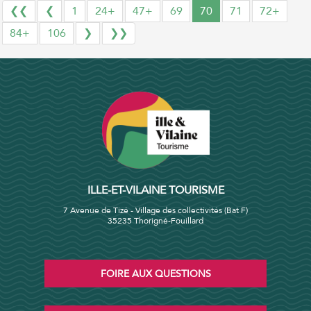
❮❮
❮
1
24+
47+
69
70
71
72+
84+
106
❯
❯❯
ILLE-ET-VILAINE TOURISME
7 Avenue de Tizé - Village des collectivités (Bat F)
35235 Thorigné-Fouillard
FOIRE AUX QUESTIONS