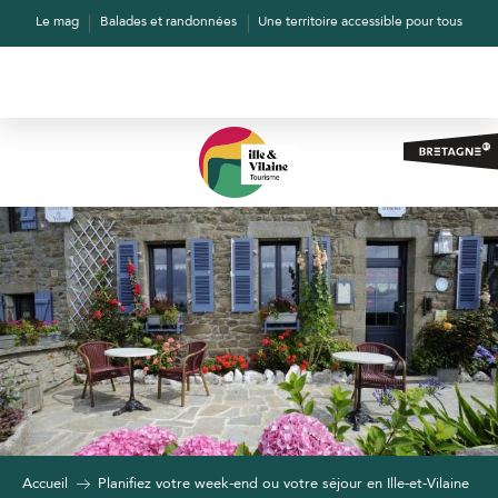
Aller
Le mag
Balades et randonnées
Une territoire accessible pour tous
au
contenu
principal
Accueil
Planifiez votre week-end ou votre séjour en Ille-et-Vilaine