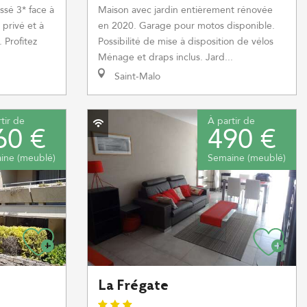
ssé 3* face à
Maison avec jardin entièrement rénovée
 privé et à
en 2020. Garage pour motos disponible.
 Profitez
Possibilité de mise à disposition de vélos
Ménage et draps inclus. Jard...
Saint-Malo
tir de
À partir de
60 €
490 €
ine (meublé)
Semaine (meublé)
La Frégate