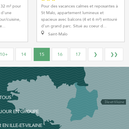
 32 m² pour
Pour des vacances calmes et reposantes à
e d'une
St Malo, appartement lumineux et
our/cuisine,
spacieux avec balcons (4 et 6 m²) entouré
...
d’un grand parc. Situé au coeur d...
Saint-Malo
10+
14
15
16
17
❯
❯❯
 TOUS
ÉJOUR EN GROUPE
 EN ILLE-ET-VILAINE