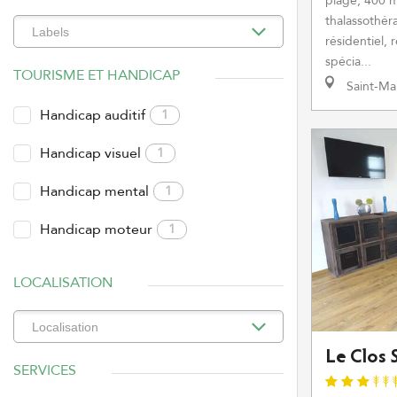
plage, 400 
thalassothér
résidentiel,
spécia...
TOURISME ET HANDICAP
Saint-Ma
Handicap auditif
1
Handicap visuel
1
Handicap mental
1
Handicap moteur
1
LOCALISATION
Le Clos 
SERVICES