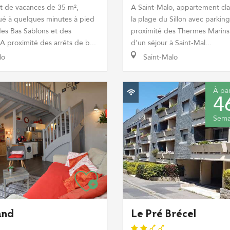
 de vacances de 35 m²,
A Saint-Malo, appartement cla
itué à quelques minutes à pied
la plage du Sillon avec parking
des Bas Sablons et des
proximité des Thermes Marins.
 proximité des arrêts de b...
d'un séjour à Saint-Mal...
lo
Saint-Malo
À par
4
Sema
and
Le Pré Brécel