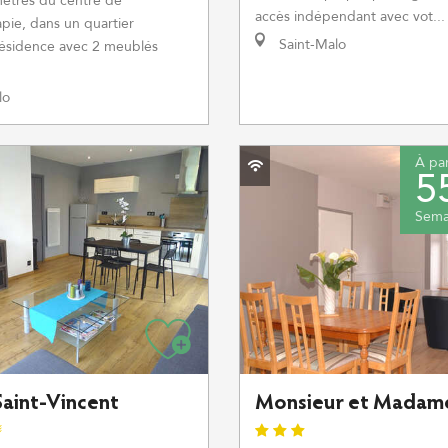
mètres du centre de
accès indépendant avec vot...
apie, dans un quartier
Saint-Malo
 résidence avec 2 meublés
lo
À par
5
Sema
Saint-Vincent
Monsieur et Madam