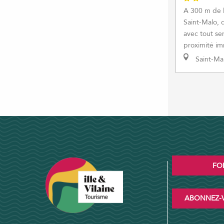
A 300 m de l
Saint-Malo, 
avec tout se
proximité im
Saint-Ma
FO
ABONNEZ-V