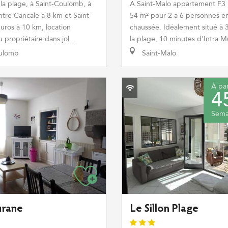
la plage, à Saint-Coulomb, à
A Saint-Malo appartement F3
tre Cancale à 8 km et Saint-
54 m² pour 2 à 6 personnes e
uros à 10 km, location
chaussée. Idéalement situé à 
propriétaire dans jol...
la plage, 10 minutes d'Intra Mu
ulomb
Saint-Malo
À par
4
Sema
urane
Le Sillon Plage