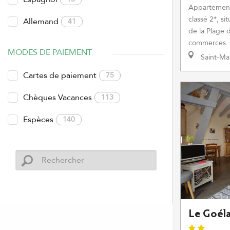
Appartement
classé 2*, s
Allemand
41
de la Plage 
commerces. A
MODES DE PAIEMENT
Saint-Ma
Cartes de paiement
75
Chèques Vacances
113
Espèces
140
Le Goél