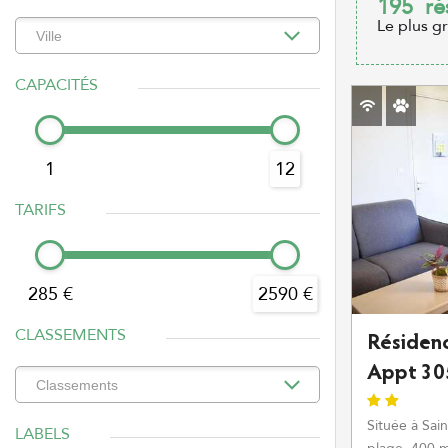
195
ré
Le plus g
CAPACITÉS
1
12
TARIFS
285 €
2590 €
CLASSEMENTS
Résiden
Appt 30
Située à Sai
LABELS