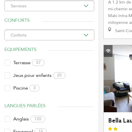
A 1.2 km de 
mi-chemin en
Malo Intra-M
CONFORTS
mitoyenne au 
Saint-Co
EQUIPEMENTS
Terrasse
57
Jeux pour enfants
20
Piscine
3
LANGUES PARLÉES
Anglais
120
Bella La
Espagnol
15