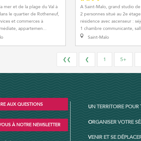
a mer et de la plage du Val à
A Saint-Malo, grand studio de
dans le quartier de Rotheneuf,
2 personnes situé au 2e étag
rvices et commerces à
résidence avec ascenseur : séj
médiate, appartemen...
1 chambre communicante, salle
lo
Saint-Malo
❮❮
❮
1
5+
IRE AUX QUESTIONS
UN TERRITOIRE POUR
ORGANISER VOTRE S
OUS À NOTRE NEWSLETTER
VENIR ET SE DÉPLACER