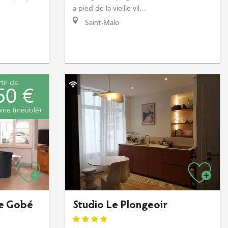
à pied de la vieille vil...
Saint-Malo
tir de
50 €
ine (meublé)
e Gobé
Studio Le Plongeoir