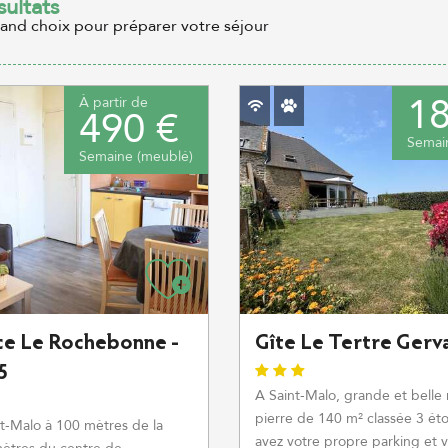
sultats
rand choix pour préparer votre séjour
18
À partir de
490 €
Semai
Semaine (meublé)
ce Le Rochebonne -
Gîte Le Tertre Gerva
5
A Saint-Malo, grande et belle
pierre de 140 m² classée 3 éto
nt-Malo à 100 mètres de la
avez votre propre parking et 