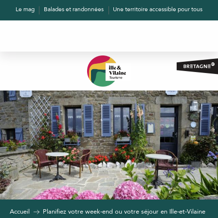
Aller
Le mag
Balades et randonnées
Une territoire accessible pour tous
au
contenu
principal
Accueil
Planifiez votre week-end ou votre séjour en Ille-et-Vilaine