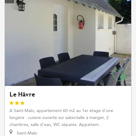
Le Hâvre
A Saint-Malo, appartement 60 m2 au 1er étage d'une
longère : cuisine ouverte sur salon/salle à manger, 2
chambres, salle d'eau, WC séparés. Appartem...
Saint-Malo