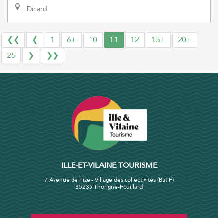
Dinard
❮❮
❮
1
6+
10
11
12
15+
20+
25
❯
❯❯
ILLE-ET-VILAINE TOURISME
7 Avenue de Tizé - Village des collectivités (Bat F)
35235 Thorigné-Fouillard