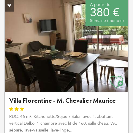
À partir de
380 €
Semaine (meublé)
Villa Florentine - M. Chevalier Maurice
RDC. 46 m². Kitchenette/Séjour/ Salon avec lit abattant
vertical Delko. 1 chambre avec lit de 160, salle d'eau, WC
séparé, lave-vaisselle, lave-linge,...