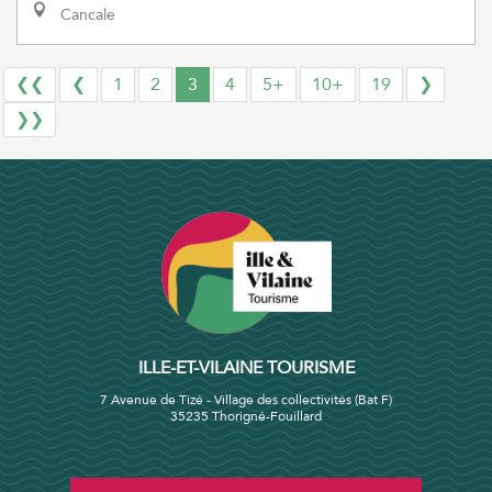
Cancale
❮❮
❮
1
2
3
4
5+
10+
19
❯
❯❯
ILLE-ET-VILAINE TOURISME
7 Avenue de Tizé - Village des collectivités (Bat F)
35235 Thorigné-Fouillard