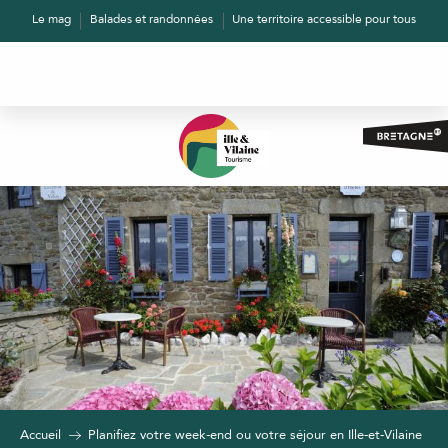
Aller
Le mag
Balades et randonnées
Une territoire accessible pour tous
au
contenu
principal
Accueil
Planifiez votre week-end ou votre séjour en Ille-et-Vilaine