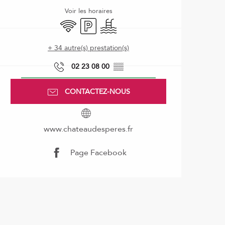
Voir les horaires
WiFi
Parking
Piscine
+ 34 autre(s) prestation(s)
02 23 08 00
▒▒
CONTACTEZ-NOUS
www.chateaudesperes.fr
Page Facebook