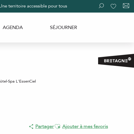
Une territoire accessible pour tous
Recherche
Voir les fav
AGENDA
SÉJOURNER
ôtel-Spa L'EssenCiel
Ajouter aux favoris
Partager
Ajouter à mes favoris