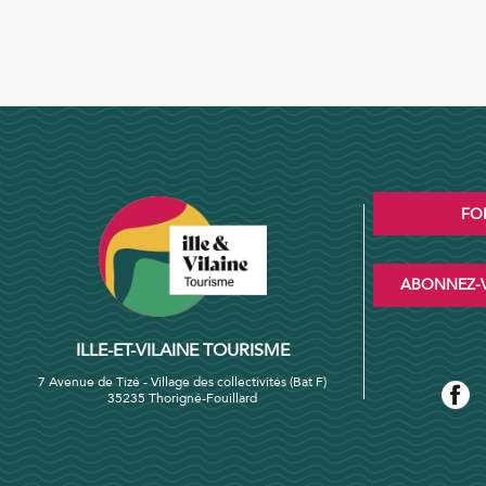
FO
ABONNEZ-V
ILLE-ET-VILAINE TOURISME
7 Avenue de Tizé - Village des collectivités (Bat F)
35235 Thorigné-Fouillard