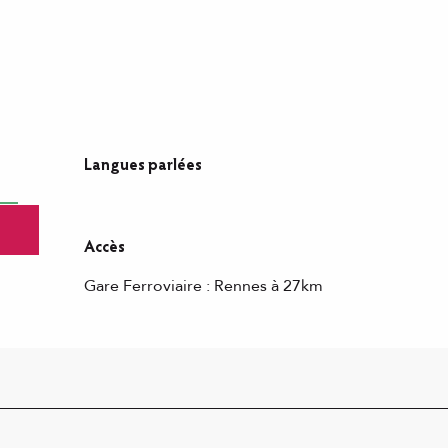
Langues parlées
Langues parlées
Accès
Accès
Gare Ferroviaire : Rennes à 27km