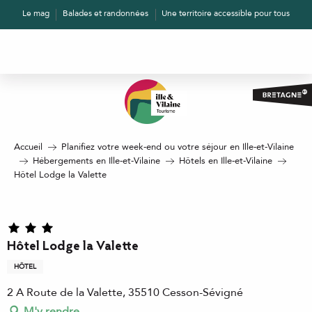
Aller
Le mag
Balades et randonnées
Une territoire accessible pour tous
au
contenu
principal
Accueil
Planifiez votre week-end ou votre séjour en Ille-et-Vilaine
Hébergements en Ille-et-Vilaine
Hôtels en Ille-et-Vilaine
Hôtel Lodge la Valette
Hôtel Lodge la Valette
HÔTEL
2 A Route de la Valette, 35510 Cesson-Sévigné
M'y rendre