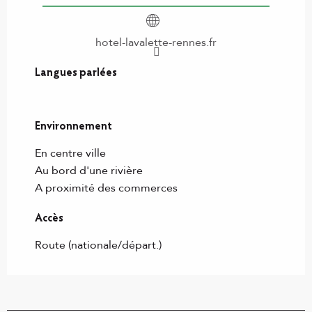
hotel-lavalette-rennes.fr
Langues parlées
Langues parlées
Environnement
Environnement
En centre ville
Au bord d'une rivière
A proximité des commerces
Accès
Accès
Route (nationale/départ.)