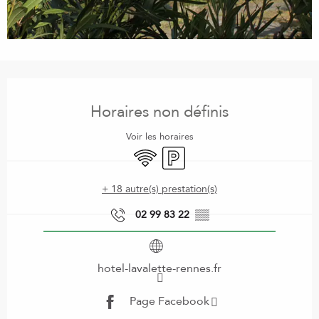
Ouverture et coordonnées
Horaires non définis
Voir les horaires
WiFi
Parking
+ 18 autre(s) prestation(s)
02 99 83 22
▒▒
hotel-lavalette-rennes.fr
Page Facebook