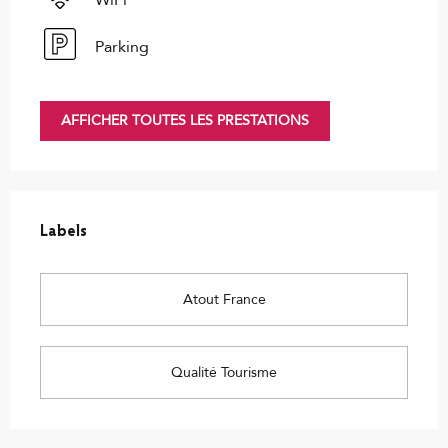
WiFi
Parking
AFFICHER TOUTES LES PRESTATIONS
Offres de prestations
Labels
Labels
Atout France
Qualité Tourisme