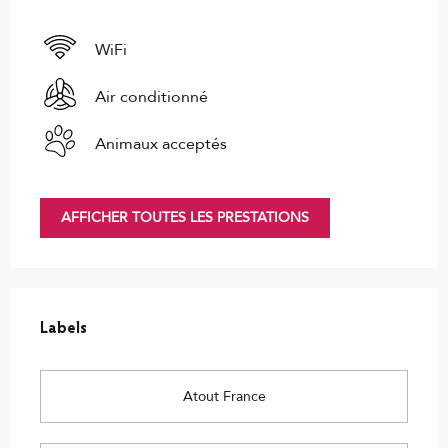
WiFi
Air conditionné
Animaux acceptés
AFFICHER TOUTES LES PRESTATIONS
Offres de prestations
Labels
Labels
Atout France