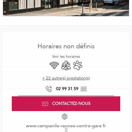
Ouverture et coordonnées
Horaires non définis
Voir les horaires
WiFi
Air conditionné
Animaux acceptés
+ 22 autre(s) prestation(s)
02 99 31 59
▒▒
CONTACTEZ-NOUS
www.campanile-rennes-centre-gare.fr