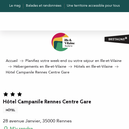
Aller
Le mag
Balades et randonnées
Une territoire accessible pour tous
au
contenu
principal
Accueil
Planifiez votre week-end ou votre séjour en Ille-et-Vilaine
Hébergements en Ille-et-Vilaine
Hôtels en Ille-et-Vilaine
Hôtel Campanile Rennes Centre Gare
Hôtel Campanile Rennes Centre Gare
HÔTEL
28 avenue Janvier, 35000 Rennes
M'y rendre