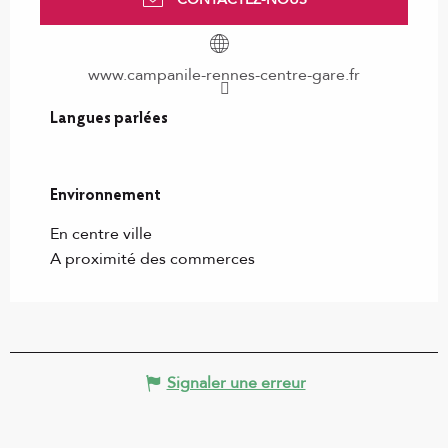
www.campanile-rennes-centre-gare.fr
Langues parlées
Langues parlées
Environnement
Environnement
En centre ville
A proximité des commerces
Signaler une erreur