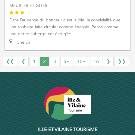
MEUBLÉS ET GÎTES
Dans l’auberge du bonheur c’est la joie, la convivialité que
l’on souhaite faire circuler comme énergie. Pensé comme
une petite auberge cet éco-gîte...
Chelun
❮❮
❮
1
2
3
5+
10+
16
❯
❯❯
ILLE-ET-VILAINE TOURISME