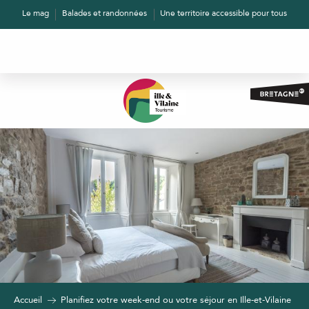
Aller
Le mag
Balades et randonnées
Une territoire accessible pour tous
au
contenu
principal
Accueil
Planifiez votre week-end ou votre séjour en Ille-et-Vilaine