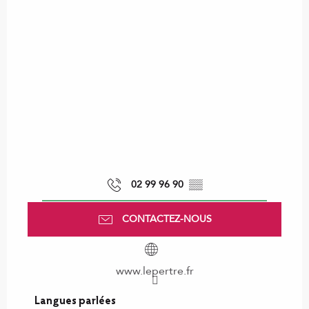
02 99 96 90
▒▒
CONTACTEZ-NOUS
www.lepertre.fr
Langues parlées
Langues parlées