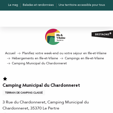
Aller
Le mag
Balades et randonnées
Une territoire accessible pour tous
au
contenu
principal
Accueil
Planifiez votre week-end ou votre séjour en Ille-et-Vilaine
Hébergements en Ille-et-Vilaine
Campings en Ille-et-Vilaine
Camping Municipal du Chardonneret
Camping Municipal du Chardonneret
TERRAIN DE CAMPING CLASSÉ
3 Rue du Chardonneret, Camping Municipal du
Chardonneret, 35370 Le Pertre