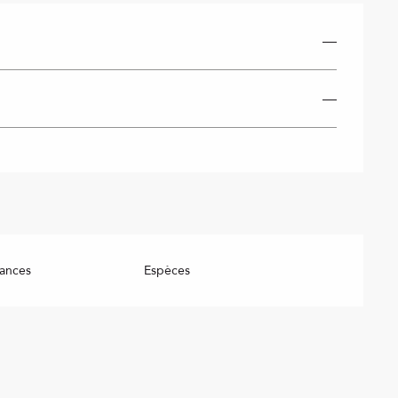
—
—
ances
Espèces