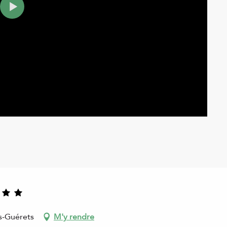
s-Guérets
M'y rendre