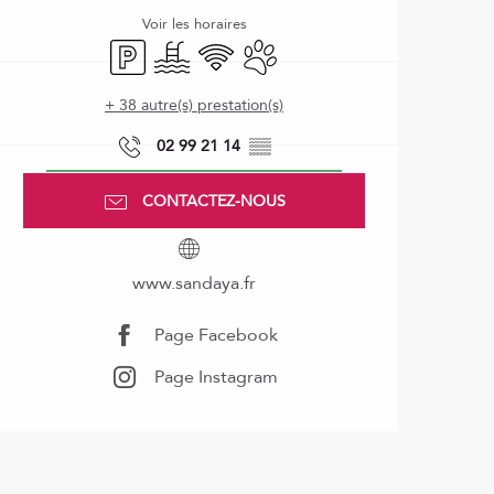
Voir les horaires
Parking
Piscine
WiFi
Animaux acceptés
+ 38 autre(s) prestation(s)
02 99 21 14
▒▒
CONTACTEZ-NOUS
www.sandaya.fr
Page Facebook
Page Instagram