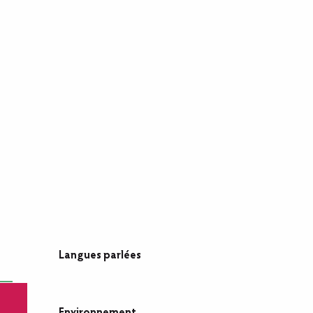
Langues parlées
Langues parlées