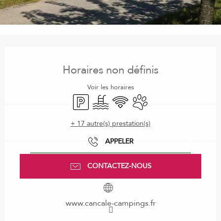
Ouverture et coordonnées
Horaires non définis
Voir les horaires
Parking
Piscine
WiFi
Animaux acceptés
+ 17 autre(s) prestation(s)
APPELER
CONTACTEZ-NOUS
www.cancale-campings.fr