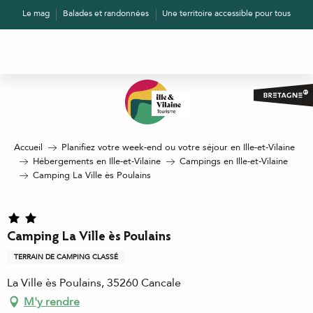
Aller
Le mag
Balades et randonnées
Une territoire accessible pour tous
au
contenu
principal
Accueil
Planifiez votre week-end ou votre séjour en Ille-et-Vilaine
Hébergements en Ille-et-Vilaine
Campings en Ille-et-Vilaine
Camping La Ville ès Poulains
Camping La Ville ès Poulains
TERRAIN DE CAMPING CLASSÉ
La Ville ès Poulains, 35260 Cancale
M'y rendre