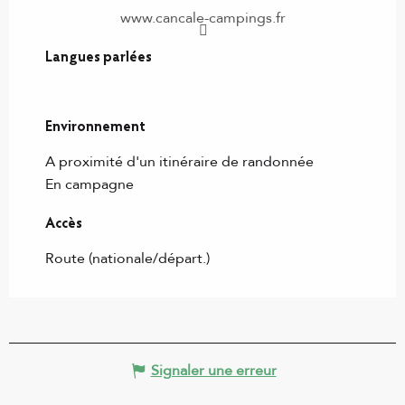
www.cancale-campings.fr
Langues parlées
Langues parlées
Environnement
Environnement
A proximité d'un itinéraire de randonnée
En campagne
Accès
Accès
Route (nationale/départ.)
Signaler une erreur