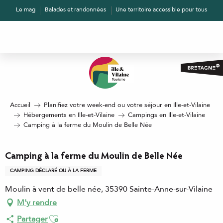
Aller
Le mag
Balades et randonnées
Une territoire accessible pour tous
au
contenu
principal
Accueil
Planifiez votre week-end ou votre séjour en Ille-et-Vilaine
Hébergements en Ille-et-Vilaine
Campings en Ille-et-Vilaine
Camping à la ferme du Moulin de Belle Née
Camping à la ferme du Moulin de Belle Née
CAMPING DÉCLARÉ OU À LA FERME
Moulin à vent de belle née, 35390 Sainte-Anne-sur-Vilaine
M'y rendre
Ajouter aux favoris
Partager