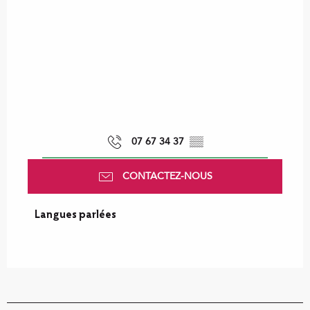
07 67 34 37
▒▒
CONTACTEZ-NOUS
Langues parlées
Langues parlées