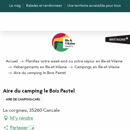
Aller
Le mag
Balades et randonnées
Une territoire accessible pour tous
au
contenu
principal
Accueil
Planifiez votre week-end ou votre séjour en Ille-et-Vilaine
Hébergements en Ille-et-Vilaine
Campings en Ille-et-Vilaine
Aire du camping le Bois Pastel
Aire du camping le Bois Pastel
AIRE DE CAMPING-CARS
La corgnais, 35260 Cancale
M'y rendre
Ajouter aux favoris
Partager