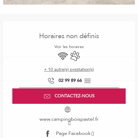
Ouverture et coordonnées
Horaires non définis
Voir les horaires
WiFi
Animaux acceptés
+ 10 autre(s) prestation(s)
02 99 89 66
▒▒
CONTACTEZ-NOUS
www.campingboispastel.fr
Page Facebook