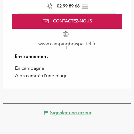
02 99 89 66
▒▒
CONTACTEZ-NOUS
www.campingboispastel.fr
Environnement
Environnement
En campagne
A proximité d'une plage
Signaler une erreur