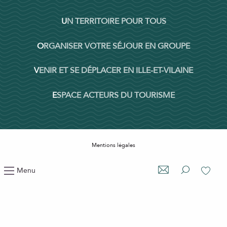
UN TERRITOIRE POUR TOUS
ORGANISER VOTRE SÉJOUR EN GROUPE
VENIR ET SE DÉPLACER EN ILLE-ET-VILAINE
ESPACE ACTEURS DU TOURISME
Mentions légales
Politique de confidentialité
Menu
Paramètres des cookies
Recherche
Voir les
Plan du site
Accessibilité : non conforme