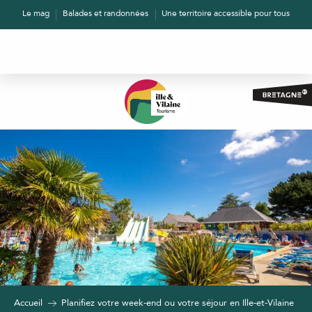
Aller
Le mag
Balades et randonnées
Une territoire accessible pour tous
au
contenu
principal
Accueil
Planifiez votre week-end ou votre séjour en Ille-et-Vilaine