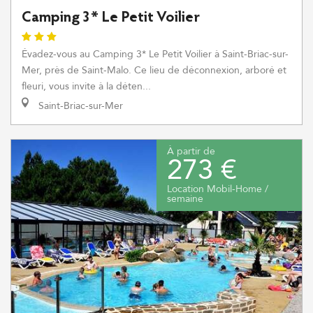
Camping 3* Le Petit Voilier
Évadez-vous au Camping 3* Le Petit Voilier à Saint-Briac-sur-
Mer, près de Saint-Malo. Ce lieu de déconnexion, arboré et
fleuri, vous invite à la déten...
Saint-Briac-sur-Mer
À partir de
273 €
Location Mobil-Home /
semaine