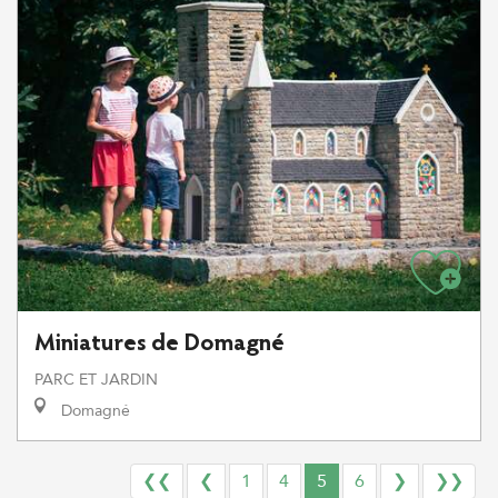
Miniatures de Domagné
PARC ET JARDIN
Domagné
❮❮
❮
1
4
5
6
❯
❯❯