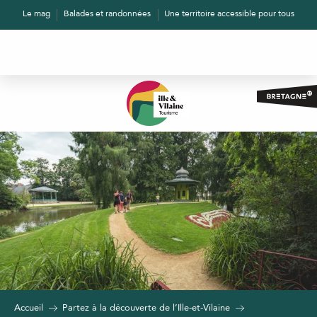
Aller
Le mag
Balades et randonnées
Une territoire accessible pour tous
au
contenu
principal
Accueil
Partez à la découverte de l’Ille-et-Vilaine