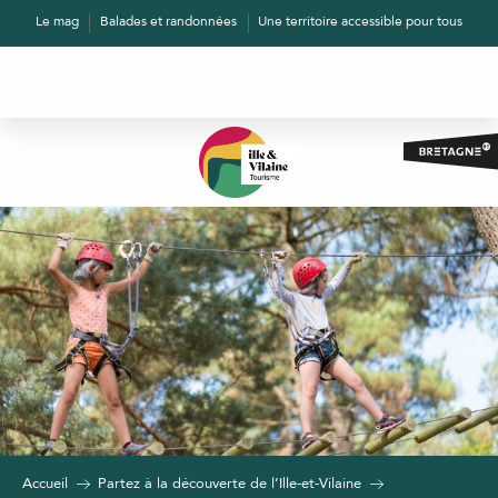
Aller
Le mag
Balades et randonnées
Une territoire accessible pour tous
au
contenu
principal
Accueil
Partez à la découverte de l’Ille-et-Vilaine