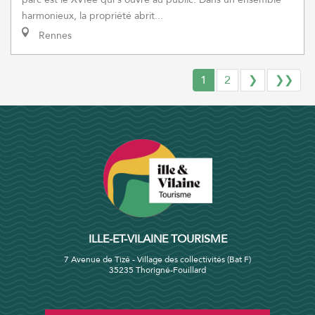
harmonieux, la propriété abrit...
Rennes
1
2
❯
❯❯
ILLE-ET-VILAINE TOURISME
7 Avenue de Tizé - Village des collectivités (Bat F)
35235 Thorigné-Fouillard